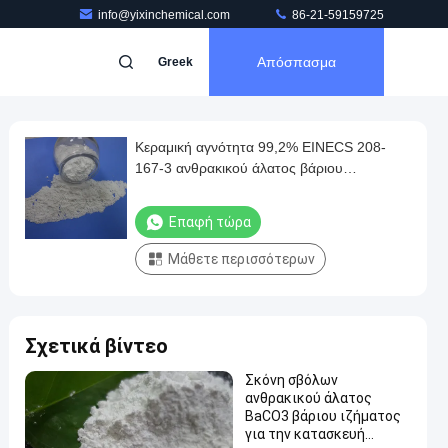
info@yixinchemical.com
86-21-59159725
Απόσπασμα
Greek
Κεραμική αγνότητα 99,2% EINECS 208-
167-3 ανθρακικού άλατος βάριου
τοποθέτησης υαλοπινάκων Baco3
Επαφή τώρα
Μάθετε περισσότερων
Σχετικά βίντεο
Σκόνη σβόλων
ανθρακικού άλατος
BaCO3 βάριου ιζήματος
για την κατασκευή