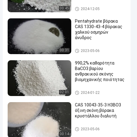
γυαλιού
Barium Carbonate Powder
00:45
2024-12-05
Pentahydrate βόρακα
CAS 1330-43-4 βόρακας
χαλκού οσμηρών
άνυδρος
Barium Carbonate Powder
00:31
2023-05-06
990,2% καθαρότητα
BaCO3 βαρίου
ανθρακικού σκόνης
βιομηχανικής ποιότητας
Barium Carbonate Powder
02:01
2024-01-22
CAS 10043-35-3 H3BO3
όξινη σκόνη βόρακα
κρυστάλλου διαλυτή
Barium Carbonate Powder
2023-05-06
00:14