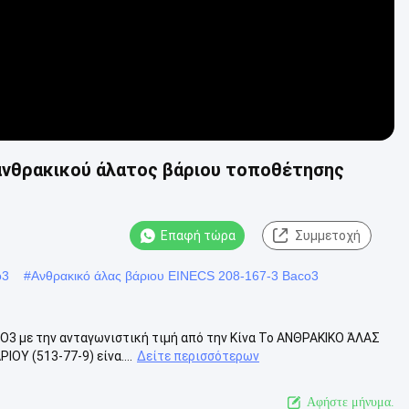
 ανθρακικού άλατος βάριου τοποθέτησης
Επαφή τώρα
Συμμετοχή
o3
#
Ανθρακικό άλας βάριου EINECS 208-167-3 Baco3
3 με την ανταγωνιστική τιμή από την Κίνα Το ΑΝΘΡΑΚΙΚΟ ΆΛΑΣ
ΟΥ (513-77-9) είνα....
Δείτε περισσότερων
Αφήστε μήνυμα.