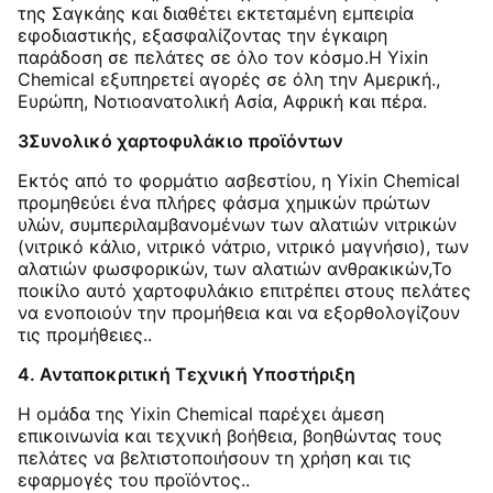
της Σαγκάης και διαθέτει εκτεταμένη εμπειρία
εφοδιαστικής, εξασφαλίζοντας την έγκαιρη
παράδοση σε πελάτες σε όλο τον κόσμο.Η Yixin
Chemical εξυπηρετεί αγορές σε όλη την Αμερική.,
Ευρώπη, Νοτιοανατολική Ασία, Αφρική και πέρα
.
3Συνολικό χαρτοφυλάκιο προϊόντων
Εκτός από το φορμάτιο ασβεστίου, η Yixin Chemical
προμηθεύει ένα πλήρες φάσμα χημικών πρώτων
υλών, συμπεριλαμβανομένων των αλατιών νιτρικών
(νιτρικό κάλιο, νιτρικό νάτριο, νιτρικό μαγνήσιο), των
αλατιών φωσφορικών, των αλατιών ανθρακικών,Το
ποικίλο αυτό χαρτοφυλάκιο επιτρέπει στους πελάτες
να ενοποιούν την προμήθεια και να εξορθολογίζουν
τις προμήθειες.
.
4. Ανταποκριτική Τεχνική Υποστήριξη
Η ομάδα της Yixin Chemical παρέχει άμεση
επικοινωνία και τεχνική βοήθεια, βοηθώντας τους
πελάτες να βελτιστοποιήσουν τη χρήση και τις
εφαρμογές του προϊόντος.
.