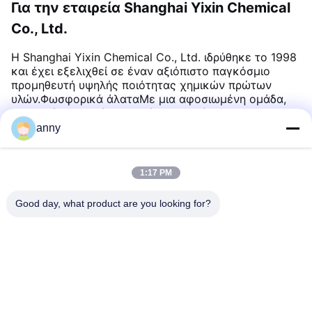
Για την εταιρεία Shanghai Yixin Chemical
Co., Ltd.
Η Shanghai Yixin Chemical Co., Ltd. ιδρύθηκε το 1998
και έχει εξελιχθεί σε έναν αξιόπιστο παγκόσμιο
προμηθευτή υψηλής ποιότητας χημικών πρώτων
υλών.Φωσφορικά άλαταΜε μια αφοσιωμένη ομάδα,
προηγμένα συστήματα ελέγχου ποιότητας και
ισχυρές εξαγωγικές δυνατότητες,Η Yixin Chemical
anny
εξυπηρετεί πελάτες σε όλο τον κόσμο από την έδρα
της στη Σαγκάη, Κίνα
.
1:17 PM
Good day, what product are you looking for?
Shanghai Yixin Chemical Co., Ltd.
info@yixinchemical.com
86-21-59159725