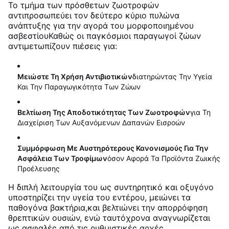
Το τμήμα των πρόσθετων ζωοτροφών
αντιπροσωπεύει τον δεύτερο κύριο πυλώνα
ανάπτυξης για την αγορά του μορφοποιημένου
ασβεστίου
Καθώς οι παγκόσμιοι παραγωγοί ζώων
αντιμετωπίζουν πιέσεις για:
Μειώστε Τη Χρήση Αντιβιοτικών
Διατηρώντας Την Υγεία
Και Την Παραγωγικότητα Των Ζώων
Βελτίωση Της Αποδοτικότητας Των Ζωοτροφών
Για Τη
Διαχείριση Των Αυξανόμενων Δαπανών Εισροών
Συμμόρφωση Με Αυστηρότερους Κανονισμούς Για Την
Ασφάλεια Των Τροφίμων
Όσον Αφορά Τα Προϊόντα Ζωικής
Προέλευσης
Η διπλή λειτουργία του ως συντηρητικό και οξυγόνο
υποστηρίζει την υγεία του εντέρου, μειώνει τα
παθογόνα βακτήρια,και βελτιώνει την απορρόφηση
θρεπτικών ουσιών, ενώ ταυτόχρονα αναγνωρίζεται
ως ασφαλές από τις ρυθμιστικές αρχές,