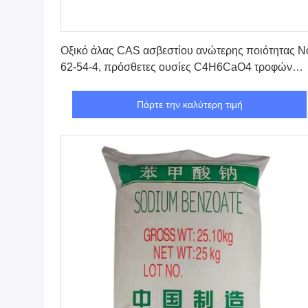
Πάρτε την καλύτερη τιμή
Οξικό άλας CAS ασβεστίου ανώτερης ποιότητας Ν
62-54-4, πρόσθετες ουσίες C4H6CaO4 τροφών
πουλερικών
Πάρτε την καλύτερη τιμή