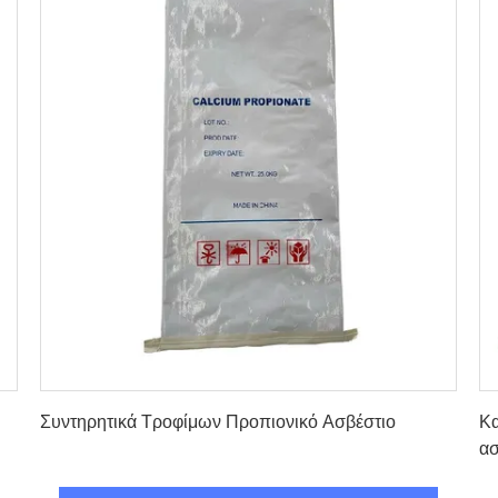
Πάρτε την καλύτερη τιμή
Συντηρητικά Τροφίμων Προπιονικό Ασβέστιο
Κα
ασ
π