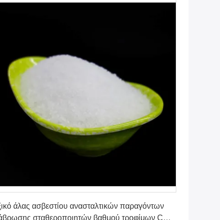
Πάρτε την καλύτερη τιμή
ικό άλας ασβεστίου ανασταλτικών παραγόντων
ιάβρωσης σταθεροποιητών βαθμού τροφίμων CAS