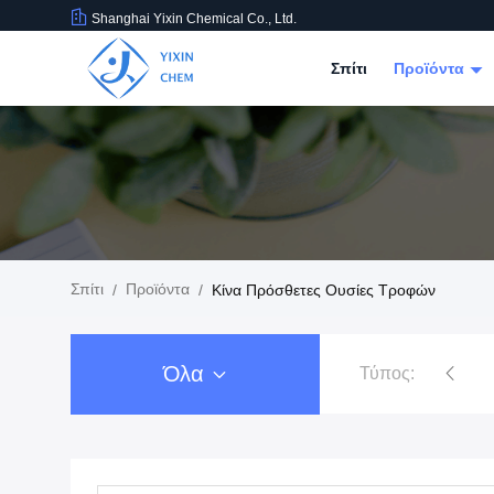
Shanghai Yixin Chemical Co., Ltd.
Σπίτι
Προϊόντα
Σπίτι
Προϊόντα
/
/
Κίνα Πρόσθετες Ουσίες Τροφών
Όλα
Τύπος:
Άλατα νιτρικών αλάτων
Φωσφορ