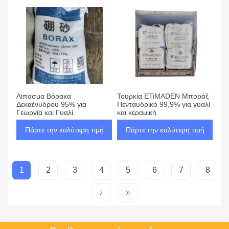
Λίπασμα Βόρακα
Τουρκία ETiMADEN Μποράξ
Δεκαένυδρου 95% για
Πενταυδρικό 99,9% για γυαλί
Γεωργία και Γυαλί
και κεραμική
Πάρτε την καλύτερη τιμή
Πάρτε την καλύτερη τιμή
1
2
3
4
5
6
7
8