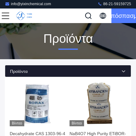
info@yixinchemical.com
86-21-59159725
Απόσπασ
Προϊόντα
Προϊόντα
Βίντεο
Βίντεο
Decahydrate CAS 1303-96-4
NaB4O7 High Purity ETiBOR-