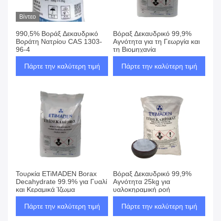
Βίντεο
990,5% Βοράξ Δεκαυδρικό
Βόραξ Δεκαυδρικό 99,9%
Βοράτη Νατρίου CAS 1303-
Αγνότητα για τη Γεωργία και
96-4
τη Βιομηχανία
Πάρτε την καλύτερη τιμή
Πάρτε την καλύτερη τιμή
Τουρκία ETiMADEN Borax
Βόραξ Δεκαυδρικό 99,9%
Decahydrate 99.9% για Γυαλί
Αγνότητα 25kg για
και Κεραμικά Ίζωμα
υαλοκηραμική ροή
Πάρτε την καλύτερη τιμή
Πάρτε την καλύτερη τιμή