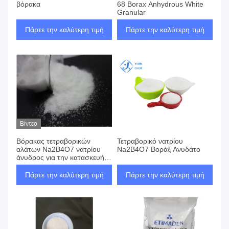
βόρακα
68 Borax Anhydrous White
Granular
Πάρτε την καλύτερη τιμή
Πάρτε την καλύτερη τιμή
Βίντεο
Βόρακας τετραβορικών
Τετραβορικό νατρίου
αλάτων Na2B4O7 νατρίου
Na2B4O7 Βοράξ Ανυδάτο
άνυδρος για την κατασκευή
φίμπεργκλας
Πάρτε την καλύτερη τιμή
Πάρτε την καλύτερη τιμή