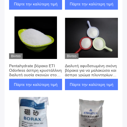
Πάρτε την καλύτερη τιμή
Πάρτε την καλύτερη τιμή
Βίντεο
Βίντεο
Pentahydrate βόρακα ETI
Διαλυτή αφυδατωμένη σκόνη
Odorless άσπρη κρυστάλλινη
βόρακα για να μαλακώσει και
διαλυτή ουσία σκονών στο
άσπρο χρώμα πλυντηρίων
νερό
Freshen
Πάρτε την καλύτερη τιμή
Πάρτε την καλύτερη τιμή