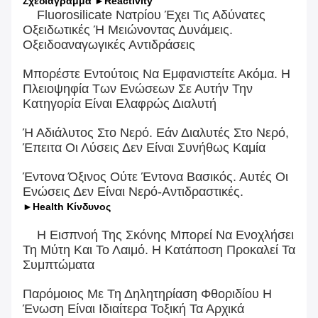
Σχεδιάγραμμα ►Reactivity
Fluorosilicate Νατρίου Έχει Τις Αδύνατες
Οξειδωτικές Ή Μειώνοντας Δυνάμεις.
Οξειδοαναγωγικές Αντιδράσεις
Μπορέστε Εντούτοις Να Εμφανιστείτε Ακόμα. Η
Πλειοψηφία Των Ενώσεων Σε Αυτήν Την
Κατηγορία Είναι Ελαφρώς Διαλυτή
Ή Αδιάλυτος Στο Νερό. Εάν Διαλυτές Στο Νερό,
Έπειτα Οι Λύσεις Δεν Είναι Συνήθως Καμία
Έντονα Όξινος Ούτε Έντονα Βασικός. Αυτές Οι
Ενώσεις Δεν Είναι Νερό-Αντιδραστικές.
►Health Κίνδυνος
Η Εισπνοή Της Σκόνης Μπορεί Να Ενοχλήσει
Τη Μύτη Και Το Λαιμό. Η Κατάποση Προκαλεί Τα
Συμπτώματα
Παρόμοιος Με Τη Δηλητηρίαση Φθοριδίου Η
Ένωση Είναι Ιδιαίτερα Τοξική Τα Αρχικά