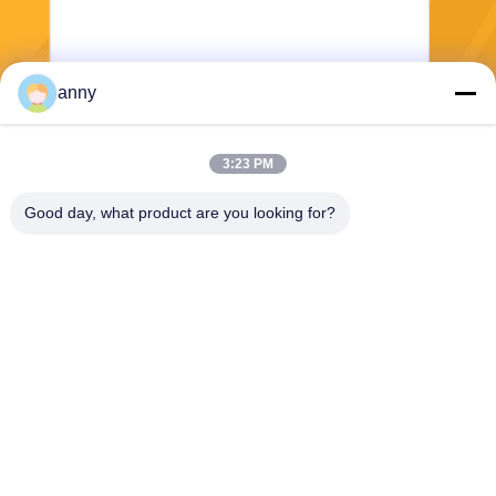
anny
Στείλε
3:23 PM
Good day, what product are you looking for?
Shanghai Yixin Chemical Co., Ltd.
info@yixinchemical.com
86-21-59159725
Νο .818 Tianzhu Rd, περιοχ
ή Jiading, Σαγκάη, Κίνα