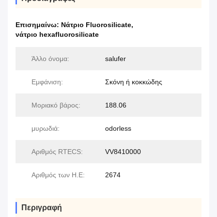
Επισημαίνω:
Νάτριο Fluorosilicate
,
νάτριο hexafluorosilicate
Άλλο όνομα:
salufer
Εμφάνιση:
Σκόνη ή κοκκώδης
Μοριακό βάρος:
188.06
μυρωδιά:
odorless
Αριθμός RTECS:
VV8410000
Αριθμός των Η.Ε:
2674
Περιγραφή