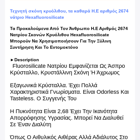
Τεχνητή σκόνη κρυόλιθου, τα καθαρά Η.Ε αριθμός 2674
νάτριο Hexafluorosilicate
Τα Προκαλούμενα Από Τον Άνθρωπο Η.Ε Αριθμός 2674
Νατρίου Σκονών Κρυόλιθου Hexafluorosilicate
Μπορούν Να Χρησιμοποιήσουν Για Την Ξύλινη
Συντήρηση Και Το Εντομοκτόνο
►Description
Fluorosilicate Νατρίου Εμφανίζεται Ως Άσπρο
Κρύσταλλο, Κρυστάλλινη Σκόνη Ή Άχρωμος
Εξαγωνικά Κρύσταλλα. Έχει Πολλά
Χαρακτηριστικά Γνωρίσματα.
Είναι Odorless Και
Tasteless.
Ο Συγγενής Του
Η Πυκνότητα Είναι 2,68
Έχει
Την Ικανότητα
Απορρόφησης Υγρασίας.
Μπορεί Να Διαλυθεί
Σε Έναν Διαλύτη
Όπως Ο Αιθυλικός Αιθέρας
Αλλά Αδιάλυτος Στο