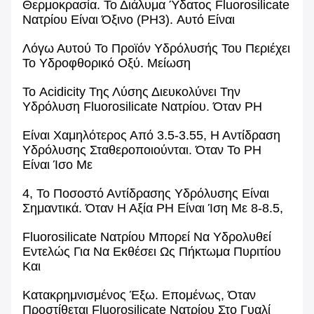
Θερμοκρασία. Το Διάλυμα Ύδατος Fluorosilicate
Νατρίου Είναι Όξινο (pH3).
Αυτό Είναι
Λόγω Αυτού Το Προϊόν Υδρόλυσής Του Περιέχει
Το Υδροφθορικό Οξύ.
Μείωση
Το Acidicity Της Λύσης Διευκολύνει Την
Υδρόλυση
Fluorosilicate Νατρίου.
Όταν PH
Είναι Χαμηλότερος Από 3.5-3.55, Η Αντίδραση
Υδρόλυσης
Σταθεροποιούνται.
Όταν Το PH
Είναι Ίσο Με
4, Το Ποσοστό Αντίδρασης Υδρόλυσης Είναι
Σημαντικά.
Όταν Η Αξία PH Είναι Ίση Με 8-8.5,
Fluorosilicate Νατρίου Μπορεί Να Υδρολυθεί
Εντελώς Για Να Εκθέσει Ως Πήκτωμα Πυριτίου
Και
Κατακρημνισμένος Έξω. Επομένως, Όταν
Προστίθεται
Fluorosilicate Νατρίου Στο Γυαλί