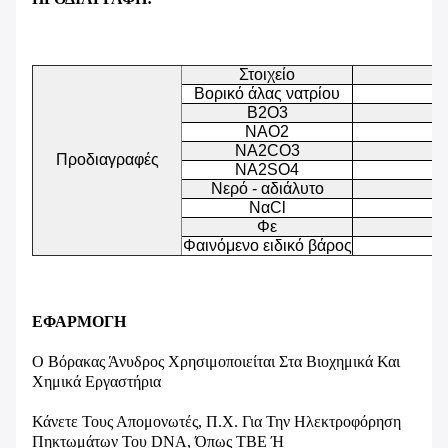
Στοιχείο
Βορικό άλας νατρίου
B2O3
NAO2
NA2CO3
Προδιαγραφές
NA2SO4
Νερό - αδιάλυτο
ΝαCl
Φε
Φαινόμενο ειδικό βάρος
ΕΦΑΡΜΟΓΗ
Ο Βόρακας Άνυδρος Χρησιμοποιείται Στα Βιοχημικά Και
Χημικά Εργαστήρια
Κάνετε Τους Απομονωτές, Π.χ. Για Την Ηλεκτροφόρηση
Πηκτωμάτων Του DNA, Όπως TBE Ή