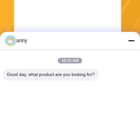
anny
Στείλε
10:15 AM
Good day, what product are you looking for?
Shanghai Yixin Chemical Co., Ltd.
info@yixinchemical.com
86-21-59159725
Νο .818 Tianzhu Rd, περιοχ
ή Jiading, Σαγκάη, Κίνα