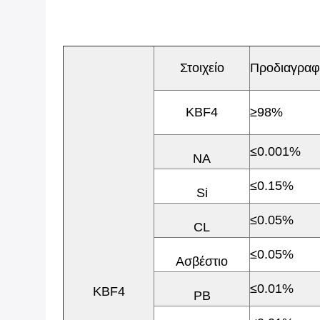
Στοιχείο
Προδιαγρα
KBF4
≥98%
≤0.001%
NA
≤0.15%
Si
≤0.05%
CL
≤0.05%
Ασβέστιο
≤0.01%
KBF4
PB