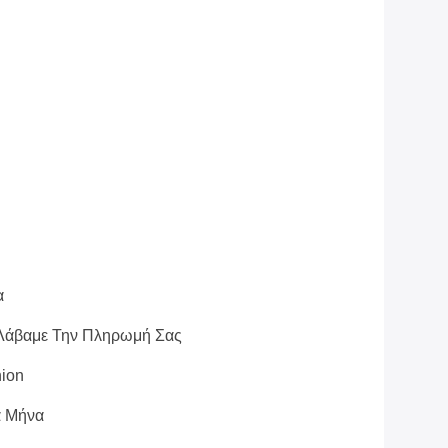
α
Λάβαμε Την Πληρωμή Σας
nion
ά Μήνα