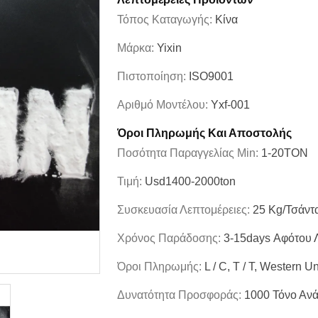
Τόπος Καταγωγής:
Κίνα
Μάρκα:
Yixin
Πιστοποίηση:
ISO9001
Αριθμό Μοντέλου:
Yxf-001
Όροι Πληρωμής Και Αποστολής
Ποσότητα Παραγγελίας Min:
1-20TON
Τιμή:
Usd1400-2000ton
Συσκευασία Λεπτομέρειες:
25 Kg/τσάντ
Χρόνος Παράδοσης:
3-15days Αφότου 
Όροι Πληρωμής:
L / C, T / T, Western U
Δυνατότητα Προσφοράς:
1000 Τόνο Αν