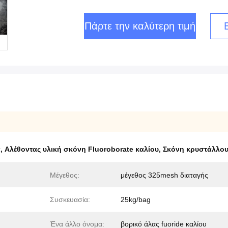
Πάρτε την καλύτερη τιμή
α
,
Αλέθοντας υλική σκόνη Fluoroborate καλίου
,
Σκόνη κρυστάλλου
Μέγεθος:
μέγεθος 325mesh διαταγής
Συσκευασία:
25kg/bag
Ένα άλλο όνομα:
βορικό άλας fuoride καλίου