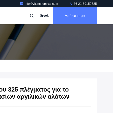
info@yixinchemical.com
86-21-59159725
Απόσπασμα
Greek
ου 325 πλέγματος για το
ασίων αργιλικών αλάτων