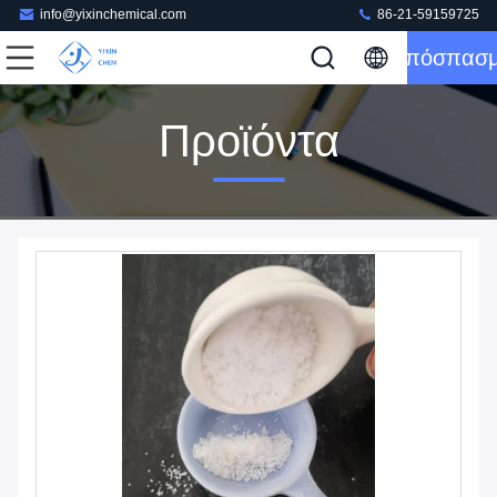
info@yixinchemical.com
86-21-59159725
Απόσπασ
Προϊόντα