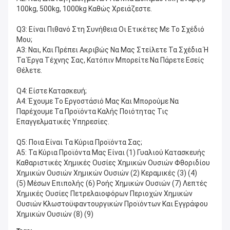
100kg, 500kg, 1000kg Καθώς Χρειάζεστε.
Q3: Είναι Πιθανό Στη Συνήθεια Οι Ετικέτες Με Το Σχέδιό 
Μου;
A3: Ναι, Και Πρέπει Ακριβώς Να Μας Στείλετε Τα Σχέδια Ή 
Τα Έργα Τέχνης Σας, Κατόπιν Μπορείτε Να Πάρετε Εσείς 
Θέλετε.
Q4: Είστε Κατασκευή;
A4: Έχουμε Το Εργοστάσιό Μας Και Μπορούμε Να 
Παρέχουμε Τα Προϊόντα Καλής Ποιότητας Τις 
Επαγγελματικές Υπηρεσίες.
Q5: Ποια Είναι Τα Κύρια Προϊόντα Σας;
A5: Τα Κύρια Προϊόντα Μας Είναι (1) Γυαλιού Κατασκευής 
Καθαριστικές Χημικές Ουσίες Χημικών Ουσιών Φθοριδίου 
Χημικών Ουσιών Χημικών Ουσιών (2) Κεραμικές (3) (4)
(5) Μέσων Επιπολής (6) Ροής Χημικών Ουσιών (7) Λεπτές 
Χημικές Ουσίες Πετρελαιοφόρων Περιοχών Χημικών 
Ουσιών Κλωστοϋφαντουργικών Προϊόντων Και Εγγράφου 
Χημικών Ουσιών (8) (9)