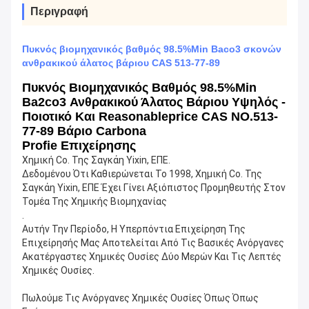
Περιγραφή
Πυκνός βιομηχανικός βαθμός 98.5%Min Baco3 σκονών
ανθρακικού άλατος βάριου CAS 513-77-89
Πυκνός Βιομηχανικός Βαθμός 98.5%min
Ba2co3 Ανθρακικού Άλατος Βάριου Υψηλός -
Ποιοτικό Και Reasonableprice CAS NO.513-
77-89 Βάριο Carbona
Profie Επιχείρησης
Χημική Co. Της Σαγκάη Yixin, ΕΠΕ.
Δεδομένου Ότι Καθιερώνεται Το 1998, Χημική Co. Της 
Σαγκάη Yixin, ΕΠΕ Έχει Γίνει Αξιόπιστος Προμηθευτής Στον 
Τομέα Της Χημικής Βιομηχανίας
.
Αυτήν Την Περίοδο, Η Υπερπόντια Επιχείρηση Της 
Επιχείρησής Μας Αποτελείται Από Τις Βασικές Ανόργανες 
Ακατέργαστες Χημικές Ουσίες Δύο Μερών Και Τις Λεπτές 
Χημικές Ουσίες.
Πωλούμε Τις Ανόργανες Χημικές Ουσίες Όπως Όπως 