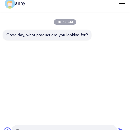
anny
Στείλε
10:32 AM
Good day, what product are you looking for?
Shanghai Yixin Chemical Co., Ltd.
info@yixinchemical.com
86-21-59159725
Νο .818 Tianzhu Rd, περιοχ
ή Jiading, Σαγκάη, Κίνα
Καλή ποιότητα της Κίνας Άλατα νιτρικών αλάτων Προμηθευτής. Πνευματικά
δικαιώματα © 2026 yixinchemical.com . Διατηρούνται όλα τα πνευματικά
δικαιώματα.