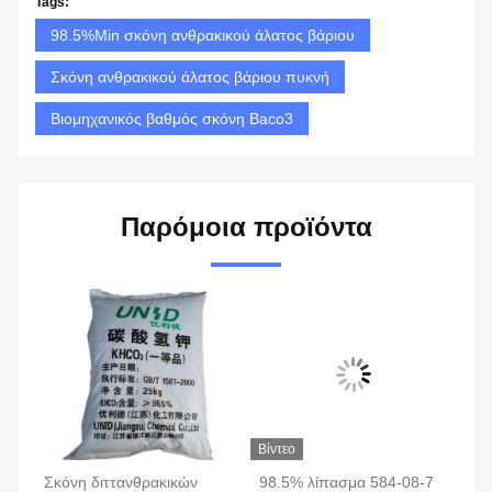
Tags:
98.5%Min σκόνη ανθρακικού άλατος βάριου
Σκόνη ανθρακικού άλατος βάριου πυκνή
Βιομηχανικός βαθμός σκόνη Baco3
Παρόμοια προϊόντα
Βίντεο
Σκόνη διττανθρακικών
98.5% λίπασμα 584-08-7
99