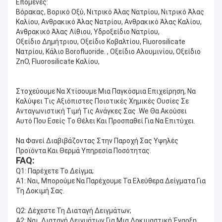
Επόμενες:
Βόρακας, Βορικό Οξύ, Νιτρικό Άλας Νατρίου, Νιτρικό Άλας 
Καλίου, Ανθρακικό Άλας Νατρίου, Ανθρακικό Άλας Καλίου, 
Ανθρακικό Άλας Λίθιου, Υδροξείδιο Νατρίου,
Οξείδιο Δημήτριου, Οξείδιο Κοβαλτίου, Fluorosilicate 
Νατρίου, Κάλιο Borofluoride. , Οξείδιο Αλουμινίου, Οξείδιο 
ZnO, Fluorosilicate Καλίου,
Στοχεύουμε Να Χτίσουμε Μια Παγκόσμια Επιχείρηση, Να 
Καλύψει Τις Αξιόπιστες Ποιοτικές Χημικές Ουσίες Σε 
Ανταγωνιστική Τιμή Τις Ανάγκες Σας .we Θα Ακούσει
Αυτό Που Εσείς Το Θέλει Και Προσπαθεί Για Να Επιτύχει.
Να Φανεί Διαβιβάζοντας Στην Παροχή Σας Υψηλές 
Προϊόντα Και Θερμά Υπηρεσία Ποσότητας.
FAQ:
Q1: Παρέχετε Το Δείγμα;
Α1: Ναι, Μπορούμε Να Παρέχουμε Τα Ελεύθερα Δείγματα Για 
Τη Δοκιμή Σας.
Q2: Δέχεστε Τη Διαταγή Δειγμάτων;
A2: Ναι, Διαταγή Δειγμάτων Για Μια Δοκιμαστική Έναρξη, 