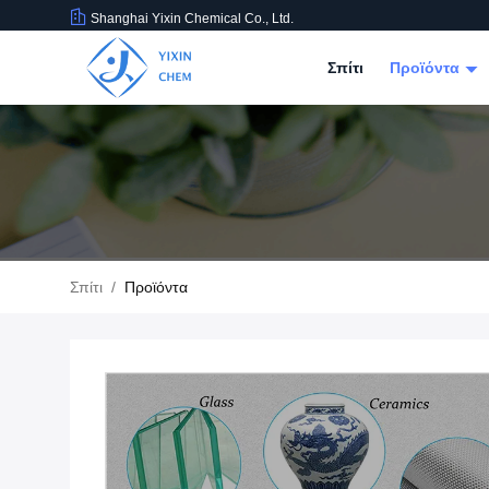
Shanghai Yixin Chemical Co., Ltd.
Σπίτι
Προϊόντα
Σπίτι
/
Προϊόντα