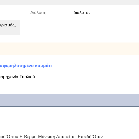
Διάλυση:
διαλυτός
αρισμός,
ο σφυρηλατημένο κομμάτι
ιομηχανία Γυαλιού
ιού Όπου Η Θερμο-Μόνωση Απαιτείται. Επειδή Όταν 