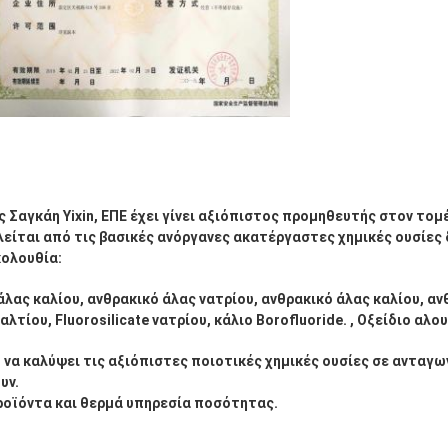
 Σαγκάη Yixin, ΕΠΕ έχει γίνει αξιόπιστος προμηθευτής στον τομέ
είται από τις βασικές ανόργανες ακατέργαστες χημικές ουσίες δ
κολουθία:
 άλας καλίου, ανθρακικό άλας νατρίου, ανθρακικό άλας καλίου, αν
τίου, Fluorosilicate νατρίου, κάλιο Borofluoride. , Οξείδιο αλουμ
να καλύψει τις αξιόπιστες ποιοτικές χημικές ουσίες σε ανταγων
υν.
ροϊόντα και θερμά υπηρεσία ποσότητας.