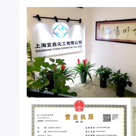
συσκευασία
25kg/1200kg 20feet: 1200kg/24tons 
Με Την Παλέτα