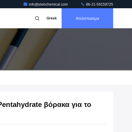
info@yixinchemical.com
86-21-59159725
Απόσπασμα
Greek
Pentahydrate βόρακα για το