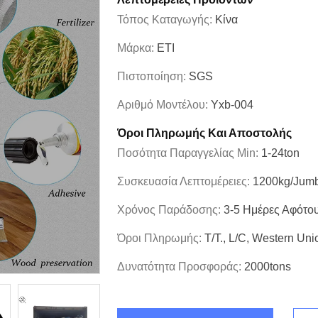
Τόπος Καταγωγής:
Κίνα
Μάρκα:
ETI
Πιστοποίηση:
SGS
Αριθμό Μοντέλου:
Yxb-004
Όροι Πληρωμής Και Αποστολής
Ποσότητα Παραγγελίας Min:
1-24ton
Συσκευασία Λεπτομέρειες:
1200kg/jumb
Χρόνος Παράδοσης:
3-5 Ημέρες Αφότο
Όροι Πληρωμής:
T/T., L/C, Western Uni
Δυνατότητα Προσφοράς:
2000tons