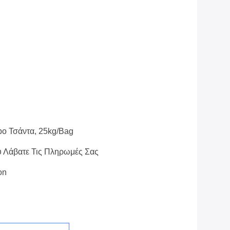
o Τσάντα, 25kg/bag
υ Λάβατε Τις Πληρωμές Σας
on