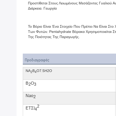
Προστίθεται Στους Λειωμένους Μεσάζοντες Γυαλιού Αυξ
Διάρκεια. Γεωργία
Το Βόριο Είναι Ένα Στοιχείο Που Πρέπει Να Είναι Στο
Των Φυτών. Pentahydrate Βόρακα Χρησιμοποιείται Στ
Της Ποιότητας Της Παραγωγής.
Προδιαγραφές
NA
Β
O7.5H2O
2
4
Β
Ο
2
3
Nao
2
2
ΕΤΣΙ
4