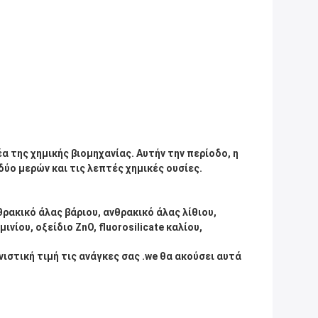
α της χημικής βιομηχανίας. Αυτήν την περίοδο, η
ύο μερών και τις λεπτές χημικές ουσίες.
θρακικό άλας βάριου, ανθρακικό άλας λίθιου,
ινίου, οξείδιο ZnO, fluorosilicate καλίου,
ιστική τιμή τις ανάγκες σας .we θα ακούσει αυτά