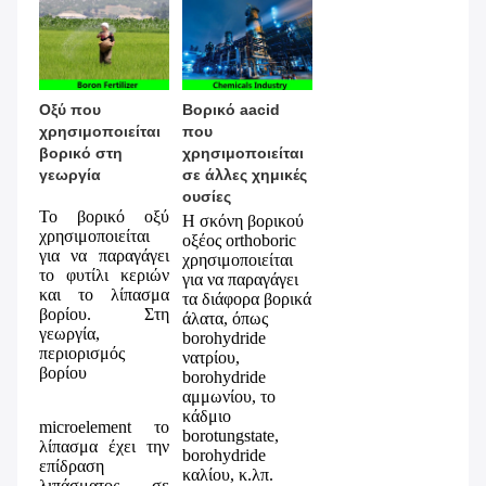
Οξύ που 
Βορικό aacid 
χρησιμοποιείται 
που 
βορικό στη 
χρησιμοποιείται 
γεωργία
σε άλλες χημικές 
ουσίες
Το βορικό οξύ
Η σκόνη βορικού 
χρησιμοποιείται 
οξέος orthoboric
για να παραγάγει 
χρησιμοποιείται 
το φυτίλι κεριών 
για να παραγάγει 
και το λίπασμα 
τα διάφορα βορικά 
βορίου. Στη 
άλατα, όπως 
γεωργία, 
borohydride 
περιορισμός 
νατρίου, 
βορίου
borohydride 
αμμωνίου, το 
κάδμιο 
microelement το 
borotungstate, 
λίπασμα έχει την 
borohydride 
επίδραση 
καλίου, κ.λπ.
λιπάσματος σε 