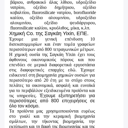
βάριου, ανθρακικό άλας λίθιου, υδροξείδιο
νατρίου, οξείδιο δημήτριου, οξείδιο
κοβαλτίου, fluorosilicate νατρίου, borofluoride
καλίου, οξείδιο αλουμινίου, υδροξείδιο
αλουμινίου, οξείδιο ψευδάργυρου,
fluorosilicate καλίου, κρυόλιθος, μίκα, κ.λπ.
Χημική Co. της Σαγκάη Yixin, ΕΠΕ.
Έχουμε μια γενική επένδυση 10
δισεκατομμυρίων και έναν τομέα γραφείων
περισσότερων από 800 τετραγωνικών μέτρων.
Η χημική ουσία της Σαγκάη Yixin έχει τους
άφθονους οικονομικούς πόρους και που
επενδύει σε μερικά διαφορετικά εργοστάσια
στις διαφορετικές επαρχίες εδώ. Έχουμε
ειδικευτεί στη βιομηχανία χημικών ουσιών για
περισσότερο από 20 έτη με το στόχο στους
πελάτες τα οικονομικά, ασφαλή και ευνοϊκά
για το περιβάλλον εξειδικευμένα προϊόντα και
τις υπηρεσίες.
Έχουμε εξυπηρετήσει για
περισσότερες από 800 επιχειρήσεις σε
όλο τον κόσμο.
Τα προϊόντα μας χρησιμοποιούνται ευρέως
στο γυαλί και την κεραμική βιομηχανία
σμάλτων, την τήκοντας βιομηχανία, την
εκτύπωση και τη βαφή της βιομηχανίας και της