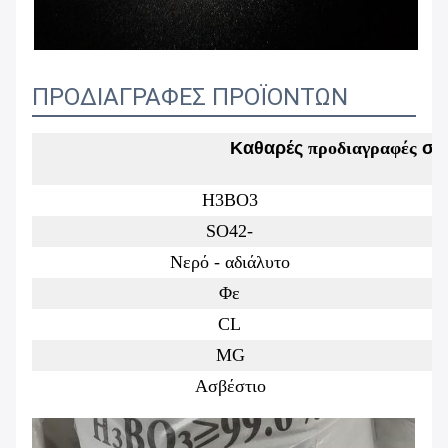
ΠΡΟΔΙΑΓΡΑΦΕΣ ΠΡΟΪΟΝΤΩΝ
Καθαρές
προδιαγραφές
σκ
H3BO3
SO42-
Νερό - αδιάλυτο
Φε
CL
MG
Ασβέστιο