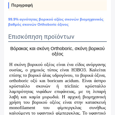
Περιγραφή
99.9% αγνότητας βορικού οξέος σκονών βιομηχανικός
βαθμός σκονών Orthoboric όξινος
Επισκόπηση προϊόντων
Βόρακας και σκόνη Orthoboric, σκόνη βορικού
οξέος
Η σκόνη 
βορικού οξέος
 είναι ένα είδος ανόργανης 
ουσίας, ο χημικός τύπος είναι H3BO3.
Καλείται 
επίσης το βορικό άλας υδρογόνου, το βορικά όξινα, 
orthoboric οξύ και boricum acidum. Είναι άσπρο 
κρύσταλλο σκονών ή triclinic κρύσταλλο 
λαμπρότητας νιφάδων επιφάνειας, με τη λιπαρή 
λαβή και καμία μυρωδιά. 
Η αρχική βιομηχανική 
χρήση του βορικού οξέος είναι στην κατασκευή 
monofilament του φίμπεργκλας συνήθως 
καλούμενη το υφαντικό φίμπεργκλας. Το υφαντικό 