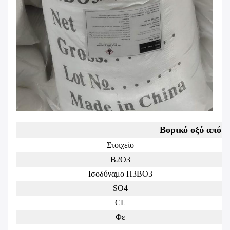
Βορικό οξύ από τ
Στοιχείο
B2O3
Ισοδύναμο H3BO3
SO4
CL
Φε