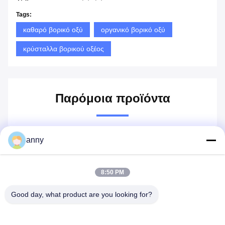
Tags:
καθαρό βορικό οξύ
οργανικό βορικό οξύ
κρύσταλλα βορικού οξέος
Παρόμοια προϊόντα
anny
8:50 PM
Good day, what product are you looking for?
Βίντεο
Βίντεο
Βίν
έος
H3bo3 CAS 10043-35-3
H3BO3 όξινος βαθμός
99