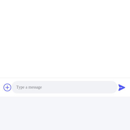
Στείλετε την έρευνά σας
Παρακαλούμε στείλτε μας 
το αίτημά σας και θα σας 
απαντήσουμε το 
συντομότερο δυνατό.
Στείλε
Photo