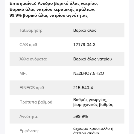
Επισημαίνω:
Άνυδρο βορικό άλας νατρίου
,
Βορικό άλας νατρίου κεραμικής σμάλτων
,
99.9% βορικό άλας νατρίου αγνότητας
Ταξινόμηση:
Βορικό άλας
CAS αριθ.:
12179-04-3
Άλλα ονόματα:
Βορικό άλας νατρίου
MF:
Na2B4O7.5H2O
EINECS αριθ.:
215-540-4
Βαθμός γεωργίας,
Πρότυπα βαθμού:
βιομηχανικός βαθμός
Αγνότητα:
≥99.9%
άχρωμο κρύσταλλο ή
Εμφάνιση:
άσπρη σκόνη