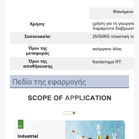
Φαινόμενο ει
χρήση για τη γεωργία, τ
Χρήση:
παράγοντα διάβρωσης κα
Συσκευασία:
25/50KG πλαστική τσάν
Όροι της
ανόργανο άλας
μεταφοράς
Όροι της
Κατάστημα RT.
αποθήκευσης
Πεδίο της εφαρμογής