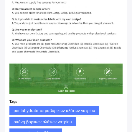
Tags:
pentahydrate τετραβορικών αλάτων νατρίου
σκόνη βορικών αλάτων νατρίου