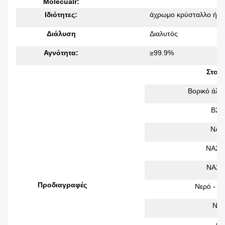
Molecualr:
Ιδιότητες:
άχρωμο κρύσταλλο ή ά
Διάλυση
Διαλυτός
Αγνότητα:
≥99.9%
Στοιχ
Βορικό άλα
B2O
NAO
NA2C
NA2S
Προδιαγραφές
Νερό - α
ΝαC
Φε