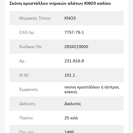
Σκόνη κρυστάλλου νιτρικών αλάτων KNO3 καλίου
Μοριακός Τύπος:
KNO3
CAS Αρ.:
7757-79-1
Κώδικας Hs:
2834219000
Αρ.:
231-818-8
M.W.:
101.1
σκόνη κρυστάλλου ή άσπρος
Εμφάνιση:
κόκκος
Διάλυση:
Διαλυτός
Πακέτα:
25 κιλά
Όχι, όχι.:
1486