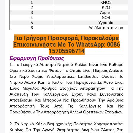
1
KNO3
2
K2O
3
Άζωτο
4
SO4
5
Υγρασία
6
Αδιάλυτο στο νερό
Για Γρήγορη Προσφορά, Παρακαλούμε
Επικοινωνήστε Με Το WhatsApp: 0086
15705596714
Εφαρμογή Προϊόντος
1. Το Γεωργικό Λίπασμα Νιτρικού Καλίου Είναι Ένα Καθαρό
Θρεπτικό Συστατικό Φυτών, Το Οποίο Είναι Πλήρως Διαλυτό
Στο Νερό Χωρίς Υπολειμματικές Επιβλαβείς Ουσίες. Το
Νιτρικό Άζωτο Και Το Κάλιο Που Περιέχονται Σε Αυτό Είναι
Ένας Μεγάλος Αριθμός Στοιχείων Απαραίτητων Για Την
Ανάπτυξη Των Καλλιεργειών. Έχουν Καλό Συντονιστικό
Αποτέλεσμα Και Μπορούν Να Προωθήσουν Την Αμοιβαία
Απορρόφησή Τους Από Τις Καλλιέργειες Και Να
Προωθήσουν Την Απορρόφηση Άλλων Θρεπτικών Στοιχείων.
2. Το Νιτρικό Κάλιο Βιομηχανικής Ποιότητας Χρησιμοποιείται
Κυρίως Για Την Αγωγή Θερμότητας Λιωμένου Άλατος Στη