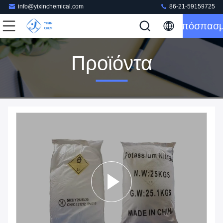
info@yixinchemical.com
86-21-59159725
Απόσπασ
Προϊόντα