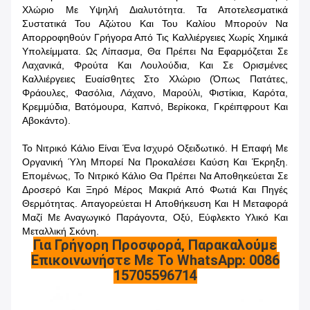
Χλώριο Με Υψηλή Διαλυτότητα. Τα Αποτελεσματικά
Συστατικά Του Αζώτου Και Του Καλίου Μπορούν Να
Απορροφηθούν Γρήγορα Από Τις Καλλιέργειες Χωρίς Χημικά
Υπολείμματα. Ως Λίπασμα, Θα Πρέπει Να Εφαρμόζεται Σε
Λαχανικά, Φρούτα Και Λουλούδια, Και Σε Ορισμένες
Καλλιέργειες Ευαίσθητες Στο Χλώριο (όπως Πατάτες,
Φράουλες, Φασόλια, Λάχανο, Μαρούλι, Φιστίκια, Καρότα,
Κρεμμύδια, Βατόμουρα, Καπνό, Βερίκοκα, Γκρέιπφρουτ Και
Αβοκάντο).
Το Νιτρικό Κάλιο Είναι Ένα Ισχυρό Οξειδωτικό. Η Επαφή Με
Οργανική Ύλη Μπορεί Να Προκαλέσει Καύση Και Έκρηξη.
Επομένως, Το Νιτρικό Κάλιο Θα Πρέπει Να Αποθηκεύεται Σε
Δροσερό Και Ξηρό Μέρος Μακριά Από Φωτιά Και Πηγές
Θερμότητας. Απαγορεύεται Η Αποθήκευση Και Η Μεταφορά
Μαζί Με Αναγωγικό Παράγοντα, Οξύ, Εύφλεκτο Υλικό Και
Μεταλλική Σκόνη.
Για Γρήγορη Προσφορά, Παρακαλούμε
Επικοινωνήστε Με Το WhatsApp: 0086
15705596714