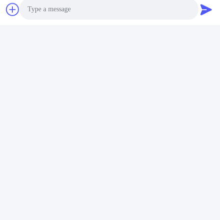
Photo
Video Call
Audio Call
Στοιχεία Επικοινωνίας
Επικοινωνία: Bella Cheng
E-Mail: Sales08@yixinchemical.com
WhatsApp/Wechat: 0086 15705596714
Tags:
PH 5.5 Nitrate Salts Powder
Nitrate Salts NO3 Powder
Glass Making NO3 Powder