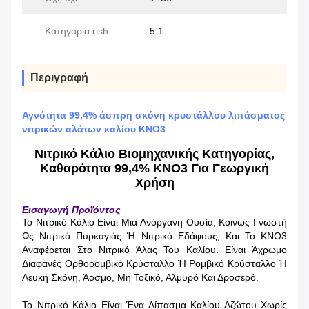
Κατηγορία rish:
5.1
Περιγραφή
Αγνότητα 99,4% άσπρη σκόνη κρυστάλλου λιπάσματος
νιτρικών αλάτων καλίου KNO3
Νιτρικό Κάλιο Βιομηχανικής Κατηγορίας,
Καθαρότητα 99,4% KNO3 Για Γεωργική
Χρήση
Εισαγωγή Προϊόντος
Το Νιτρικό Κάλιο Είναι Μια Ανόργανη Ουσία, Κοινώς Γνωστή
Ως Νιτρικό Πυρκαγιάς Ή Νιτρικό Εδάφους, Και Το KNO3
Αναφέρεται Στο Νιτρικό Άλας Του Καλίου. Είναι Άχρωμο
Διαφανές Ορθορομβικό Κρύσταλλο Ή Ρομβικό Κρύσταλλο Ή
Λευκή Σκόνη, Άοσμο, Μη Τοξικό, Αλμυρό Και Δροσερό.
Το Νιτρικό Κάλιο Είναι Ένα Λίπασμα Καλίου Αζώτου Χωρίς