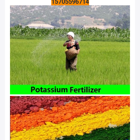
15705596714