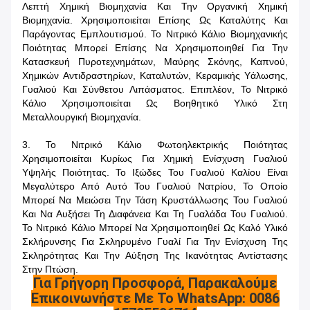
Λεπτή Χημική Βιομηχανία Και Την Οργανική Χημική
Βιομηχανία. Χρησιμοποιείται Επίσης Ως Καταλύτης Και
Παράγοντας Εμπλουτισμού. Το Νιτρικό Κάλιο Βιομηχανικής
Ποιότητας Μπορεί Επίσης Να Χρησιμοποιηθεί Για Την
Κατασκευή Πυροτεχνημάτων, Μαύρης Σκόνης, Καπνού,
Χημικών Αντιδραστηρίων, Καταλυτών, Κεραμικής Υάλωσης,
Γυαλιού Και Σύνθετου Λιπάσματος. Επιπλέον, Το Νιτρικό
Κάλιο Χρησιμοποιείται Ως Βοηθητικό Υλικό Στη
Μεταλλουργική Βιομηχανία.
3. Το Νιτρικό Κάλιο Φωτοηλεκτρικής Ποιότητας
Χρησιμοποιείται Κυρίως Για Χημική Ενίσχυση Γυαλιού
Υψηλής Ποιότητας. Το Ιξώδες Του Γυαλιού Καλίου Είναι
Μεγαλύτερο Από Αυτό Του Γυαλιού Νατρίου, Το Οποίο
Μπορεί Να Μειώσει Την Τάση Κρυστάλλωσης Του Γυαλιού
Και Να Αυξήσει Τη Διαφάνεια Και Τη Γυαλάδα Του Γυαλιού.
Το Νιτρικό Κάλιο Μπορεί Να Χρησιμοποιηθεί Ως Καλό Υλικό
Σκλήρυνσης Για Σκληρυμένο Γυαλί Για Την Ενίσχυση Της
Σκληρότητας Και Την Αύξηση Της Ικανότητας Αντίστασης
Στην Πτώση.
Για Γρήγορη Προσφορά, Παρακαλούμε
Επικοινωνήστε Με Το WhatsApp: 0086