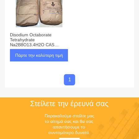
Disodium Octaborate
Tetrahydrate
Na2B8O13.4H2O CAS
12280-03-4
Πάρτε την καλύτερη τιμή
1
Στείλετε την έρευνά σας
Παρακαλούμε στείλτε μας 
το αίτημά σας και θα σας 
απαντήσουμε το 
συντομότερο δυνατό.