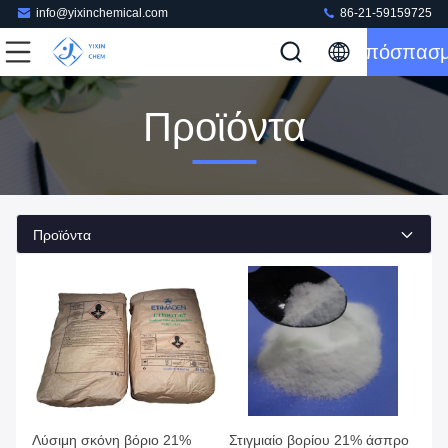
info@yixinchemical.com
86-21-59159725
Απόσπασ
Προϊόντα
Προϊόντα
Λύσιμη σκόνη βόριο 21%
Στιγμιαίο βορίου 21% άσπρο