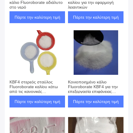
κάλιο Fluoroborate αδιάλυτο
καλίου για την εφαρμογή
στο νερό
λειαντικών
Πάρτε την καλύτερη τιμή
Πάρτε την καλύτερη τιμή
KBF4 στερεός σταύλος
Κονιοποιημένο κάλιο
Fluoroborate καλίου κάτω
Fluoroborate KBF4 για την
από τις κανονικές
επεξεργασία επιφάνειας
θερμοκρασίες και τις πιέσεις
μετάλλων
Πάρτε την καλύτερη τιμή
Πάρτε την καλύτερη τιμή