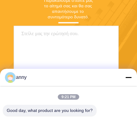
Παρακαλούμε στείλτε μας 
το αίτημά σας και θα σας 
απαντήσουμε το 
συντομότερο δυνατό.
anny
Στείλε
9:21 PM
Good day, what product are you looking for?
Shanghai Yixin Chemical Co., Ltd.