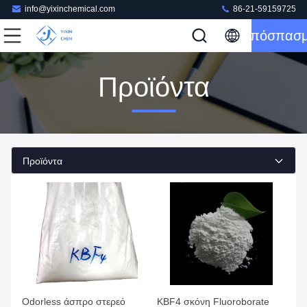
info@yixinchemical.com
86-21-59159725
Απόσπασ
Προϊόντα
Προϊόντα
Odorless άσπρο στερεό
KBF4 σκόνη Fluoroborate