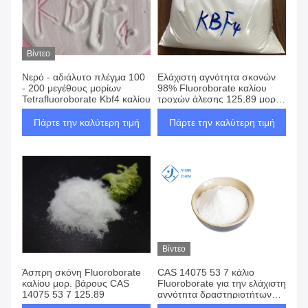
Βίντεο
Νερό - αδιάλυτο πλέγμα 100
Ελάχιστη αγνότητα σκονών
- 200 μεγέθους μορίων
98% Fluoroborate καλίου
Tetrafluoroborate Kbf4 καλίου
τροχών άλεσης 125,89 μορ.
βάρους
Πάρτε την καλύτερη τιμή
Πάρτε την καλύτερη τιμή
Βίντεο
Άσπρη σκόνη Fluoroborate
CAS 14075 53 7 κάλιο
καλίου μορ. βάρους CAS
Fluoroborate για την ελάχιστη
14075 53 7 125,89
αγνότητα δραστηριοτήτων
99% αντιπροσωπείας