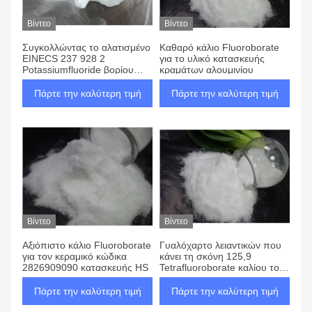
Βίντεο
Βίντεο
Συγκολλώντας το αλατισμένο
Καθαρό κάλιο Fluoroborate
EINECS 237 928 2
για το υλικό κατασκευής
Potassiumfluoride βορίου
κραμάτων αλουμινίου
φθοριδίου ροής
Πάρτε την καλύτερη τιμή
Πάρτε την καλύτερη τιμή
Βίντεο
Βίντεο
Αξιόπιστο κάλιο Fluoroborate
Γυαλόχαρτο λειαντικών που
για τον κεραμικό κώδικα
κάνει τη σκόνη 125,9
2826909090 κατασκευής HS
Tetrafluoroborate καλίου το
μοριακό βάρος
Πάρτε την καλύτερη τιμή
Πάρτε την καλύτερη τιμή